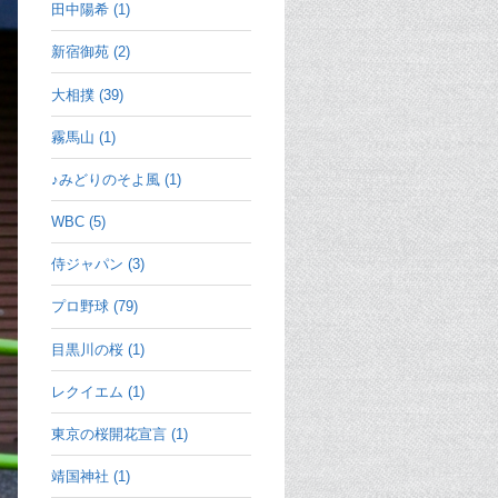
田中陽希 (1)
新宿御苑 (2)
大相撲 (39)
霧馬山 (1)
♪みどりのそよ風 (1)
WBC (5)
侍ジャパン (3)
プロ野球 (79)
目黒川の桜 (1)
レクイエム (1)
東京の桜開花宣言 (1)
靖国神社 (1)