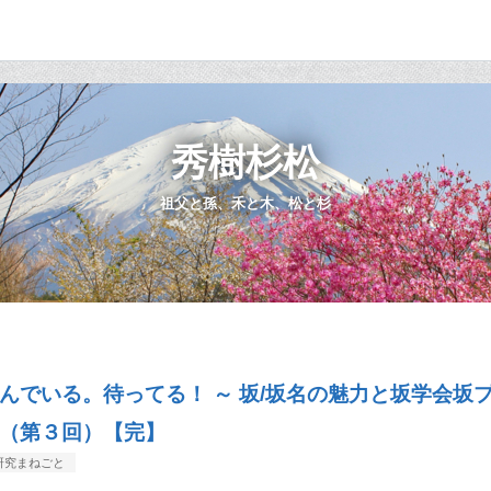
秀樹杉松
祖父と孫、禾と木、松と杉
んでいる。待ってる！ ～ 坂/坂名の魅力と坂学会坂
（第３回）【完】
研究まねごと