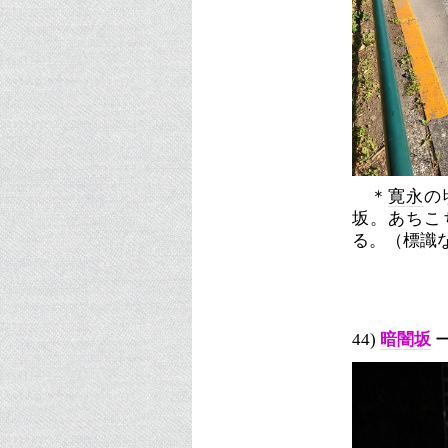
＊
寛永
の
坂。あちこ
る。（標識
44)
暗闇坂