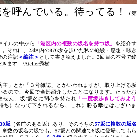
俺を呼んでいる。待ってる！
（第
ァイルの中から
「港区内の複数の坂名を持つ坂」
を紹介す
。それに、23区内の876坂を歩いた私の経験・感想・呟き
者の注記
＜編注＞
として書き添えました。3回目の本号で終
ます。/Atelier秀樹
坊主」とか「３号雑誌」とかいわれますが、取り上げる坂
いるので、今回で全部紹介したことになります。たったお
ません。坂/坂名に関心を持たれ
「一度坂歩きしてみよう
持ちになって下されるなら、これに勝る幸せはございま
30坂
（名前のある坂）あり、そのうちの
57坂に複数の坂
。単数の坂名の坂でも、57坂との関連で6坂に登場してもら