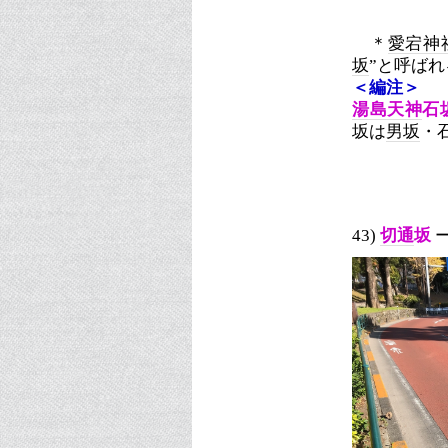
＊
愛宕神
坂
”と呼ばれ
＜編注＞
湯島天神
石
坂は
男坂
・
43)
切通
坂