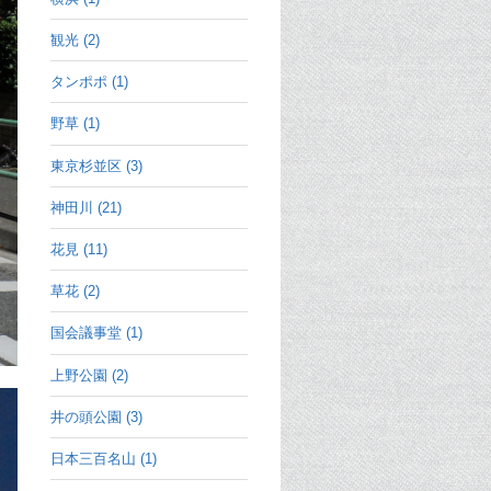
観光 (2)
タンポポ (1)
野草 (1)
東京杉並区 (3)
神田川 (21)
花見 (11)
草花 (2)
国会議事堂 (1)
上野公園 (2)
井の頭公園 (3)
日本三百名山 (1)