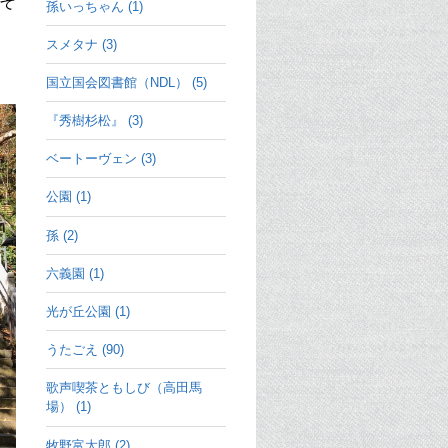
そ
孫いっちゃん (1)
スメタナ (3)
国立国会図書館（NDL） (5)
『秀樹杉松』 (3)
ベートーヴェン (3)
公園 (1)
孫 (2)
六義園 (1)
光が丘公園 (1)
うたごえ (90)
歌声喫茶ともしび（高田馬
場） (1)
牧野富太郎 (2)