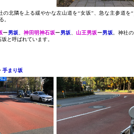
社
の北隣を上る緩やかな左山道を“女坂”、急な主参道を“
る。
坂
ー
男坂
、
神田明神
石坂
ー
男坂
、
山王
男坂
ー
男坂
。神社の
石坂と呼ばれています。
ー
手まり坂