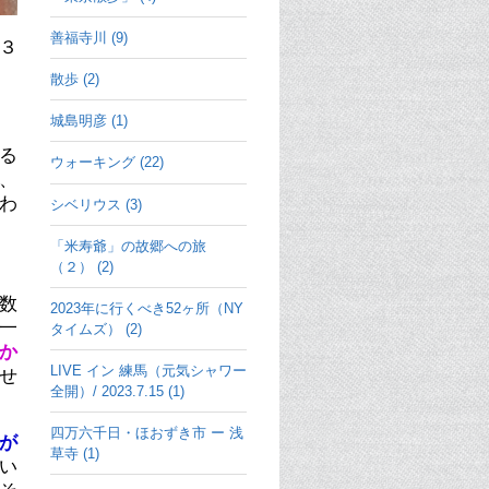
善福寺川 (9)
３
散歩 (2)
城島明彦 (1)
る
ウォーキング (22)
、
わ
シベリウス (3)
「米寿爺」の故郷への旅
（２） (2)
数
2023年に行くべき52ヶ所（NY
一
タイムズ） (2)
か
LIVE イン 練馬（元気シャワー
せ
全開）/ 2023.7.15 (1)
四万六千日・ほおずき市 ー 浅
名が
草寺 (1)
い