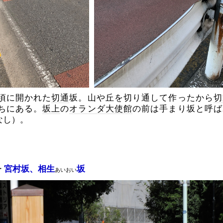
頃に開かれた
切通
坂。山や丘を切り通して作ったから
切
ちにある。
坂上
の
オランダ大使館
の前は手まり坂と呼ば
なし）。
ー
宮村坂、相生
坂
あいおい