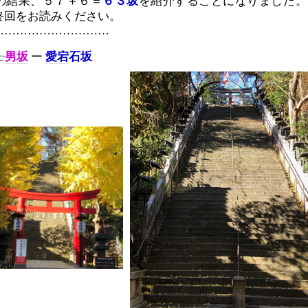
の結果、５７＋６＝
６３坂
を紹介することになりました。
終回をお読みください。
…………………………
男坂
ー
愛宕
石坂
ご