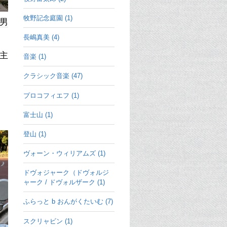
牧野記念庭園 (1)
男
長嶋真美 (4)
主
音楽 (1)
クラシック音楽 (47)
プロコフィエフ (1)
富士山 (1)
登山 (1)
ヴォーン・ウィリアムズ (1)
ドヴォジャーク（ドヴォルジ
ャーク / ドヴォルザーク (1)
ふらっと b おんがくたいむ (7)
スクリャビン (1)