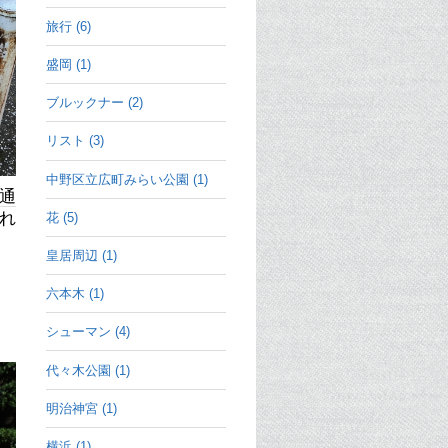
旅行 (6)
盛岡 (1)
ブルックナー (2)
リスト (3)
中野区立広町みらい公園 (1)
通
れ
花 (5)
皇居周辺 (1)
六本木 (1)
シューマン (4)
代々木公園 (1)
明治神宮 (1)
横浜 (1)