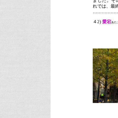
ました。そ
れでは、最
……………
４2)
愛宕
あた