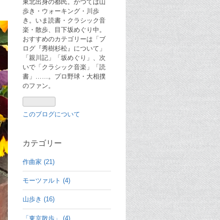
東北出身の都民。かつては山
歩き・ウォーキング・川歩
き。いま読書・クラシック音
楽・散歩、目下坂めぐり中。
おすすめのカテゴリーは「ブ
ログ『秀樹杉松』について」
「親川記」「坂めぐり」、次
いで「クラシック音楽」「読
書」……。プロ野球・大相撲
のファン。
このブログについて
カテゴリー
作曲家 (21)
モーツァルト (4)
山歩き (16)
「東京散歩」 (4)