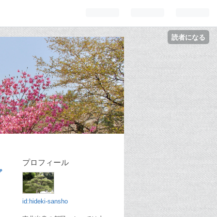
読者になる
プロフィール
プ
id:hideki-sansho