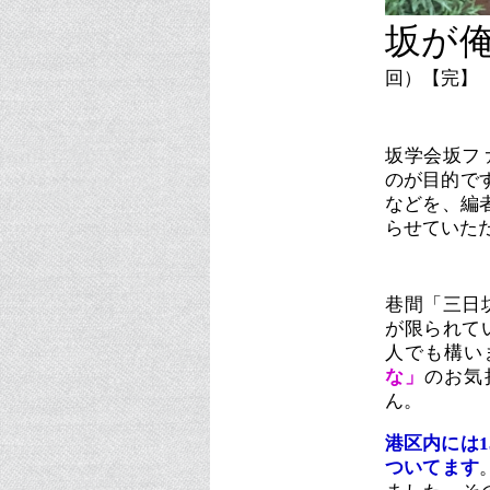
坂が
回）【完】
坂学会坂フ
のが目的です
などを、編
らせていただき
巷間「三日
が限られて
人でも構い
な」
のお気
ん。
港区内には1
ついてます